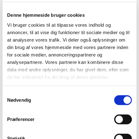
Denne hjemmeside bruger cookies
Vi bruger cookies til at tilpasse vores indhold og
annoncer, til at vise dig funktioner til sociale medier og til
at analysere vores trafik. Vi deler også oplysninger om
din brug af vores hjemmeside med vores partnere inden
Du vil måske også kunne
for sociale medier, annonceringspartnere og
lide...
analysepartnere. Vores partnere kan kombinere disse
data med andre oplysninger, du har givet dem, eller som
de har indsamlet fra din brug af deres tjenester.
Samtykkevalg
Nødvendig
Præferencer
Statistik