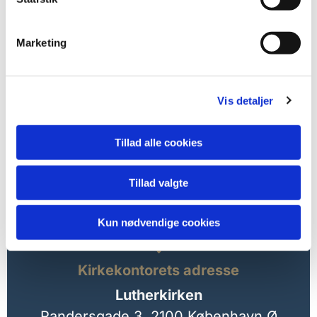
Marketing
Vis detaljer
Tillad alle cookies
Tillad valgte
Kun nødvendige cookies

Kirkekontorets adresse
Lutherkirken
Randersgade 3,
2100 København Ø