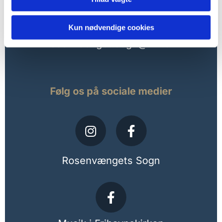
Kontakt kirkekontoret
35 42 17 44
Kun nødvendige cookies
rosenvaenget.sogn@km.dk
Følg os på sociale medier
Rosenvængets Sogn