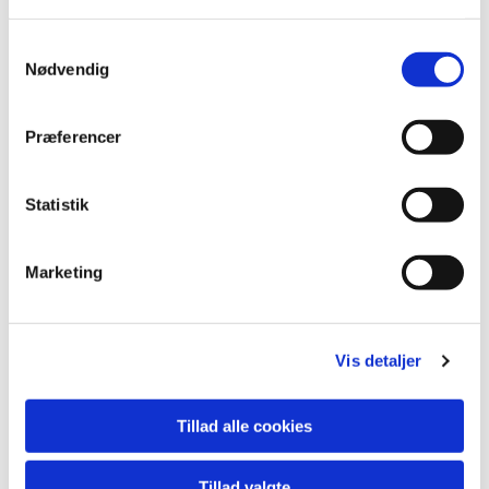
Samtykkevalg
Nødvendig
Præferencer
Statistik
Marketing

Kirkekontorets adresse
Vis detaljer
Lutherkirken
Randersgade 3,
2100 København Ø
Tillad alle cookies

Tillad valgte