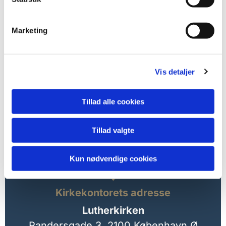
Marketing
Vis detaljer
Tillad alle cookies
Tillad valgte
Kun nødvendige cookies

Kirkekontorets adresse
Lutherkirken
Randersgade 3,
2100 København Ø