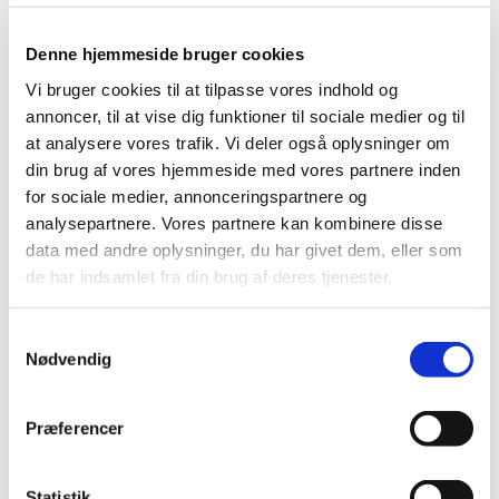
Denne hjemmeside bruger cookies
Vi bruger cookies til at tilpasse vores indhold og
annoncer, til at vise dig funktioner til sociale medier og til
at analysere vores trafik. Vi deler også oplysninger om
din brug af vores hjemmeside med vores partnere inden
Du vil måske også kunne
for sociale medier, annonceringspartnere og
lide...
analysepartnere. Vores partnere kan kombinere disse
data med andre oplysninger, du har givet dem, eller som
de har indsamlet fra din brug af deres tjenester.
Samtykkevalg
Nødvendig
Præferencer
Statistik