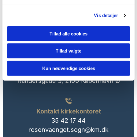
Vis detaljer
Tillad alle cookies

Tillad valgte
Kirkekontorets adresse
Kun nødvendige cookies
Lutherkirken
Randersgade 3,
2100 København Ø

Kontakt kirkekontoret
35 42 17 44
rosenvaenget.sogn@km.dk