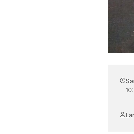
Søn
10
La