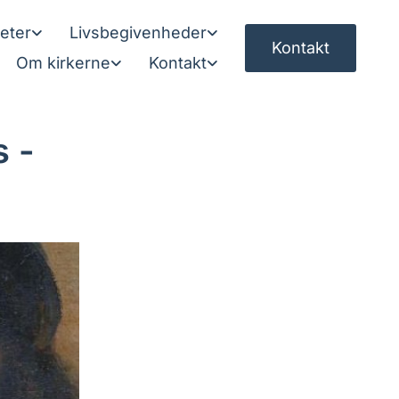
teter
Livsbegivenheder
Kontakt
Om kirkerne
Kontakt
s -