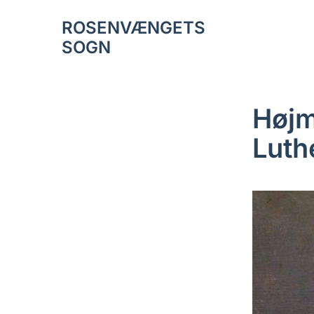
ROSENVÆNGETS
SOGN
Højme
Luth