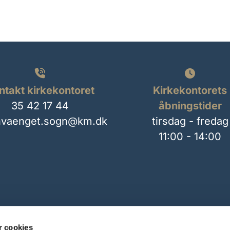


ntakt kirkekontoret
Kirkekontorets
35 42 17 44
åbningstider
nvaenget.sogn@km.dk
tirsdag - fredag
11:00 - 14:00
 cookies