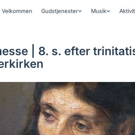
Velkommen
Gudstjenester
Musik
Aktivi
sse | 8. s. efter trinitati
erkirken