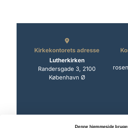

Kirkekontorets adresse
Ko
Lutherkirken
rose
Randersgade 3,
2100
København Ø
Denne hjemmeside bruger