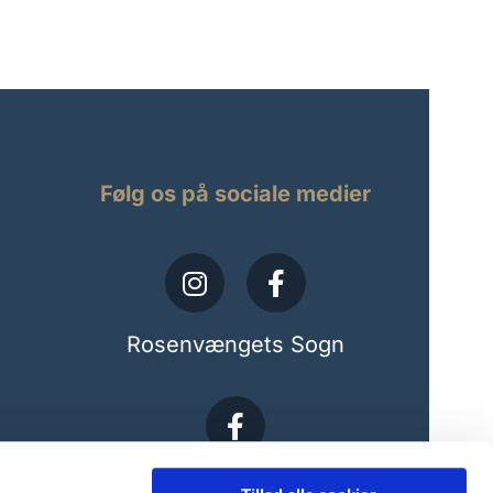
Følg os på sociale medier
Rosenvængets Sogn
Musik i Frihavnskirken