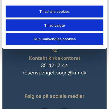

Tillad alle cookies
Kirkekontorets adresse
Tillad valgte
Lutherkirken
Randersgade 3,
2100 København Ø
Kun nødvendige cookies

Kontakt kirkekontoret
35 42 17 44
rosenvaenget.sogn@km.dk
Følg os på sociale medier