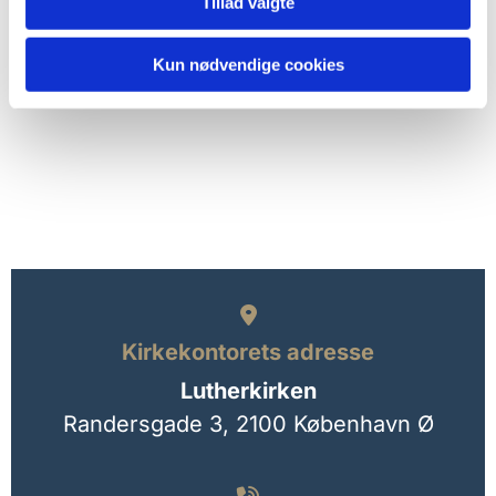
Tillad valgte
Kun nødvendige cookies

Kirkekontorets adresse
Lutherkirken
Randersgade 3,
2100 København Ø