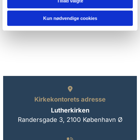
Tillad valgte
Kun nødvendige cookies

Kirkekontorets adresse
Lutherkirken
Randersgade 3,
2100 København Ø