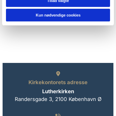
Tillad valgte
Kun nødvendige cookies

Kirkekontorets adresse
Lutherkirken
Randersgade 3,
2100 København Ø